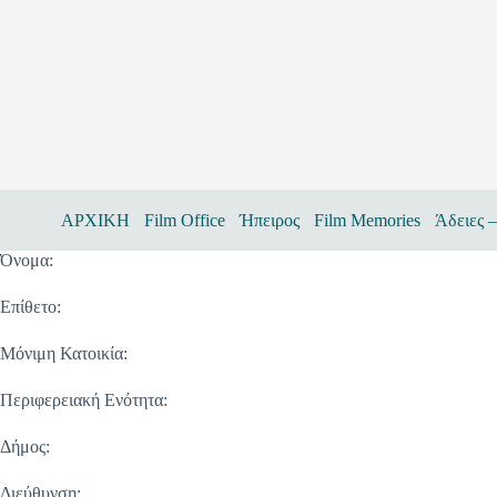
Μετάβαση
στο
περιεχόμενο
ΑΡΧΙΚΗ
Film Office
Ήπειρος
Film Memories
Άδειες 
Όνομα:
Επίθετο:
Μόνιμη Κατοικία:
Περιφερειακή Ενότητα:
Δήμος:
Διεύθυνση: