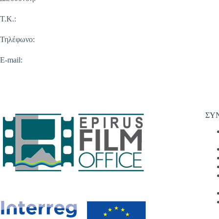
Τ.Κ.:
Τηλέφωνο:
E-mail:
ΣΥ